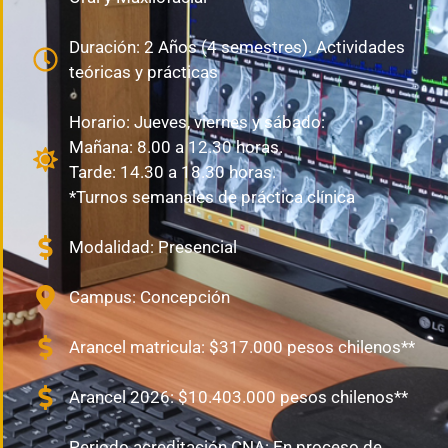
Duración: 2 Años (4 semestres). Actividades
teóricas y prácticas
Horario: Jueves, viernes y sábado:
Mañana: 8.00 a 12.30 horas.
Tarde: 14.30 a 18.30 horas.
*Turnos semanales de práctica clínica
Modalidad: Presencial
Campus: Concepción
Arancel matricula: $317.000 pesos chilenos**
Arancel 2026: $10.403.000 pesos chilenos**
Periodo acreditación CNA: En proceso de