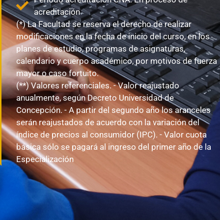
acreditación
(*) La Facultad se reserva el derecho de realizar
modificaciones en la fecha de inicio del curso, en los
planes de estudio, programas de asignaturas,
calendario y cuerpo académico, por motivos de fuerza
mayor o caso fortuito.
(**) Valores referenciales. - Valor reajustado
anualmente, según Decreto Universidad de
Concepción. - A partir del segundo año los aranceles
serán reajustados de acuerdo con la variación del
índice de precios al consumidor (IPC). - Valor cuota
básica sólo se pagará al ingreso del primer año de la
Especialización