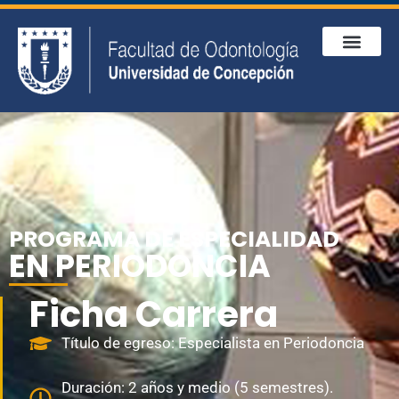
PROGRAMA DE ESPECIALIDAD
EN PERIODONCIA
Ficha Carrera
Título de egreso: Especialista en Periodoncia
Duración: 2 años y medio (5 semestres).
Actividades teóricas y prácticas.
Horarios primer año: miércoles a viernes
Mañana: 8:00 a 12:00 horas.
Tarde: 15:00 a 20:00 horas.