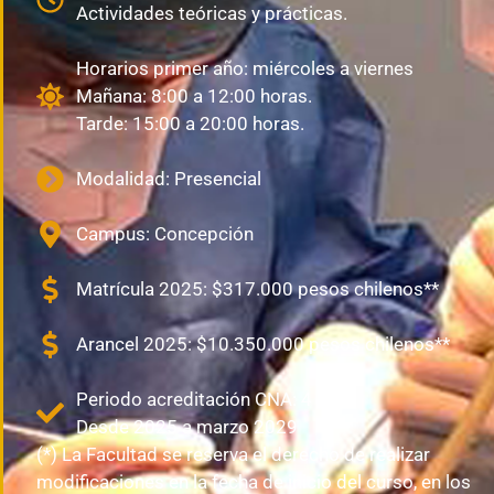
Modalidad: Presencial
Campus: Concepción
Matrícula 2025: $317.000 pesos chilenos**
Arancel 2025: $10.350.000 pesos chilenos**
Periodo acreditación CNA: 4 años
Desde 2025 a marzo 2029
(*) La Facultad se reserva el derecho de realizar
modificaciones en la fecha de inicio del curso, en los
planes de estudio, programas de asignaturas,
calendario y cuerpo académico, por motivos de fuerza
mayor o caso fortuito.
(**) Valores referenciales. - Valor reajustado
anualmente, según Decreto Universidad de
Concepción. - A partir del segundo año los aranceles