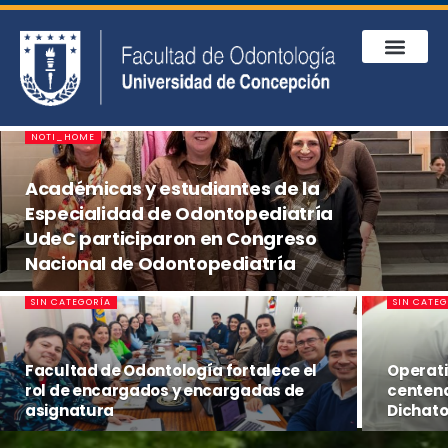
NOTI_HOME
Académicas y estudiantes de la
Especialidad de Odontopediatría
UdeC participaron en Congreso
Nacional de Odontopediatría
SIN CATEGORÍA
SIN CATE
Facultad de Odontología fortalece el
Operati
rol de encargados y encargadas de
centena
asignatura
Dichat