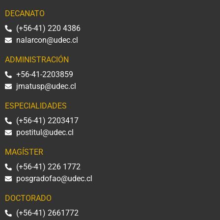
DECANATO
(+56-41) 220 4386
nalarcon@udec.cl
ADMINISTRACIÓN
+56-41-2203859
jmatusp@udec.cl
ESPECIALIDADES
(+56-41) 2203417
postitul@udec.cl
MAGÍSTER
(+56-41) 226 1772
posgradofao@udec.cl
DOCTORADO
(+56-41) 2661772