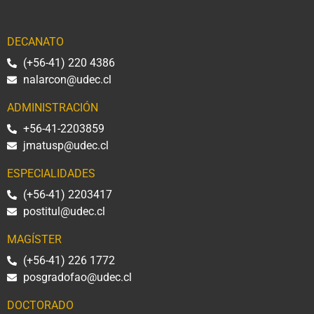
DECANATO
(+56-41) 220 4386
nalarcon@udec.cl
ADMINISTRACIÓN
+56-41-2203859
jmatusp@udec.cl
ESPECIALIDADES
(+56-41) 2203417
postitul@udec.cl
MAGÍSTER
(+56-41) 226 1772
posgradofao@udec.cl
DOCTORADO