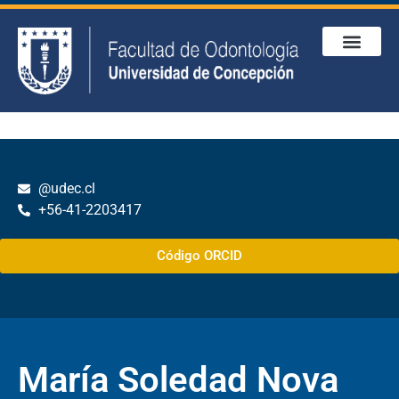
@udec.cl
+56-41-2203417
Código ORCID
María Soledad Nova