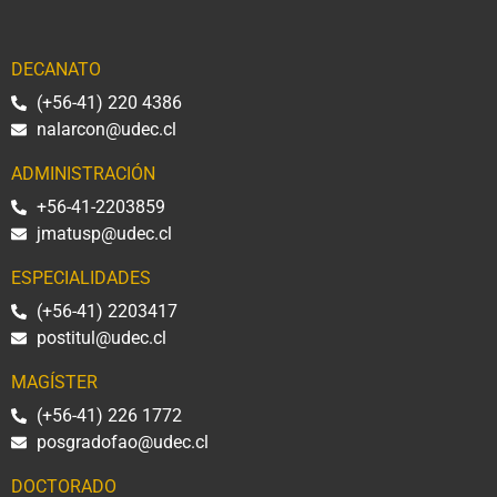
DECANATO
(+56-41) 220 4386
nalarcon@udec.cl
ADMINISTRACIÓN
+56-41-2203859
jmatusp@udec.cl
ESPECIALIDADES
(+56-41) 2203417
postitul@udec.cl
MAGÍSTER
(+56-41) 226 1772
posgradofao@udec.cl
DOCTORADO