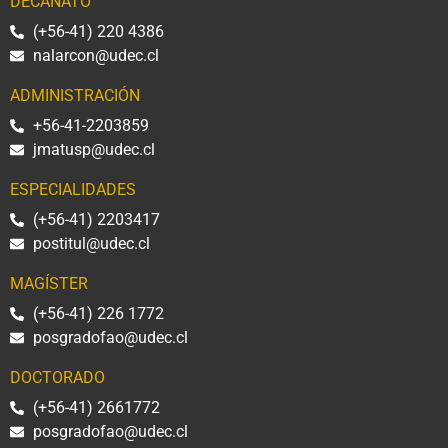
DECANATO
(+56-41) 220 4386
nalarcon@udec.cl
ADMINISTRACIÓN
+56-41-2203859
jmatusp@udec.cl
ESPECIALIDADES
(+56-41) 2203417
postitul@udec.cl
MAGÍSTER
(+56-41) 226 1772
posgradofao@udec.cl
DOCTORADO
(+56-41) 2661772
posgradofao@udec.cl